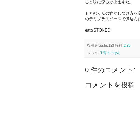
ると味に深みが出ますね。
もとむくんの寝かしつけ方を
のデミグラスソースで煮込んだ激
eat&STOKED!!
投稿者
taishi0123
時刻:
2:25
ラベル:
子育てごはん
0 件のコメント:
コメントを投稿