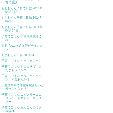
育て日誌
もとむくん子育て日誌 2014年
04月17日
もとむくん子育て日誌 2014年
04月16日
もとむくん子育て日誌 2014年
04月14日
子育てごはん すき焼き風煮込
み
妄想*factory:追従型ビデオカメ
ラ
もとむくん日誌 20140413
子育てごはん キーマカレー
子育てごはん トロロそば・温
たまトッピング
子育てごはん とうふハンバー
グ・和風あんかけ
出産後半年で体重を戻さないと
痩せなくなる⁉︎
子育てごはん エビクリームコ
ロッケ・トマトガーリック
ソース
子育てごはん れんこんのはさ
み揚げ