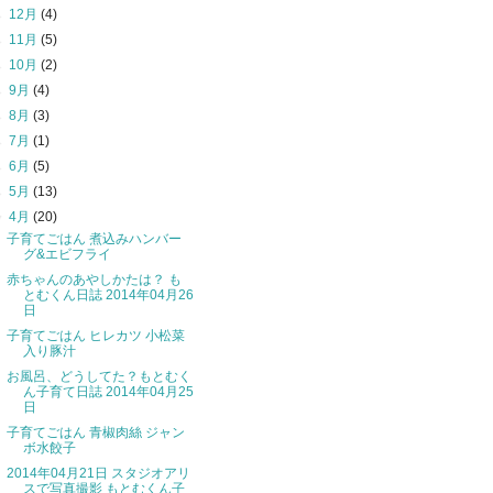
►
12月
(4)
►
11月
(5)
►
10月
(2)
►
9月
(4)
►
8月
(3)
►
7月
(1)
►
6月
(5)
►
5月
(13)
▼
4月
(20)
子育てごはん 煮込みハンバー
グ&エビフライ
赤ちゃんのあやしかたは？ も
とむくん日誌 2014年04月26
日
子育てごはん ヒレカツ 小松菜
入り豚汁
お風呂、どうしてた？もとむく
ん子育て日誌 2014年04月25
日
子育てごはん 青椒肉絲 ジャン
ボ水餃子
2014年04月21日 スタジオアリ
スで写真撮影 もとむくん子