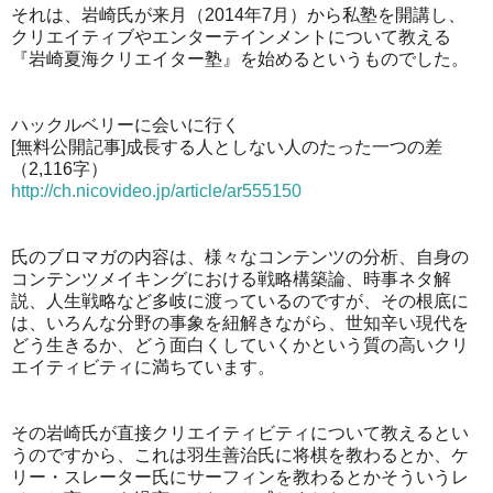
それは、岩崎氏が来月（2014年7月）から私塾を開講し、
クリエイティブやエンターテインメントについて教える
『岩崎夏海クリエイター塾』を始めるというものでした。
ハックルベリーに会いに行く
[無料公開記事]成長する人としない人のたった一つの差
（2,116字）
http://ch.nicovideo.jp/article/ar555150
氏のブロマガの内容は、様々なコンテンツの分析、自身の
コンテンツメイキングにおける戦略構築論、時事ネタ解
説、人生戦略など多岐に渡っているのですが、その根底に
は、いろんな分野の事象を紐解きながら、世知辛い現代を
どう生きるか、どう面白くしていくかという質の高いクリ
エイティビティに満ちています。
その岩崎氏が直接クリエイティビティについて教えるとい
うのですから、これは羽生善治氏に将棋を教わるとか、ケ
リー・スレーター氏にサーフィンを教わるとかそういうレ