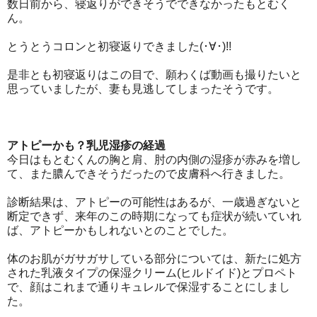
数日前から、寝返りができそうでできなかったもとむく
ん。
とうとうコロンと初寝返りできました(･∀･)!!
是非とも初寝返りはこの目で、願わくば動画も撮りたいと
思っていましたが、妻も見逃してしまったそうです。
アトピーかも？乳児湿疹の経過
今日はもとむくんの胸と肩、肘の内側の湿疹が赤みを増し
て、また膿んできそうだったので皮膚科へ行きました。
診断結果は、アトピーの可能性はあるが、一歳過ぎないと
断定できず、来年のこの時期になっても症状が続いていれ
ば、アトピーかもしれないとのことでした。
体のお肌がガサガサしている部分については、新たに処方
された乳液タイプの保湿クリーム(ヒルドイド)とプロペト
で、顔はこれまで通りキュレルで保湿することにしまし
た。