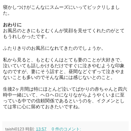
寝かしつけがこんなにスムーズにいってビックリしまし
た。
おわりに
お風呂のときにもとむくんが笑顔を見せてくれたのがとて
もうれしかったです。
ふたりきりのお風呂になれてきたのでしょうか。
私から見ると、もとむくんはとても妻のことが大好きで、
泣いていても話しかけるだけですぐに泣きやむような印象
なのですが、妻にそう話すと、昼間などぐずって泣きやま
ないことも多いのでそんな風には感じないとのこと。
生後2ヶ月間は特にほとんど泣いてばかりの赤ちゃんと四六
時中一緒にいて、ヘロヘロになりながらようやくいまに至
っている中での信頼関係であるというのを、イクメンとし
ては常に心に留めておきたいですね。
taishi0123
時刻:
13:57
0 件のコメント: