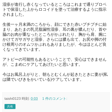
湿疹が進行し赤くなっているところはこれまで通りプロペ
トで保湿した上からロコイドを塗って治療するように指示
されました。
生後一ヶ月未満のころから、顔にできた赤いプチプチに始
まり、あたまの乳児脂漏性湿疹、耳の裏が膿んだり、首や
脇のお肉が重なったところがかぶれたり、胸から肩、腕に
かけてガサガサと湿疹、さらには膿も出て、お尻や脚の付
け根周りのオムツかぶれもありましたが、今はほとんど良
くなってきています。
アトピーの可能性もあるということで、安心はできません
が、こまめにケアしてあげたいと思います。
今はお風呂上がりと、朝もとむくんが起きたときに妻が(私
は隣でいびきをかいている)ケアしています。
taishi0123
時刻:
0:03
1 件のコメント:
共有